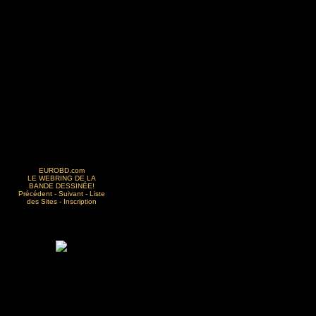
est beaucoup trop bruyant.
Infos:
- Si vous avez des questi
sur le site ou des idées
pour l'améliorer, n'hésitez
pas à nous contacter.
- Ce site s'inspire d'oeuvr
diverses dont vous
EUROBD.com
retrouverez les sources d
LE WEBRING DE LA
BANDE DESSINÉE!
la rubrique bibliothèque
Précédent - Suivant - Liste
des Sites - Inscription