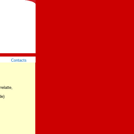
Contacts
relatte,
de)