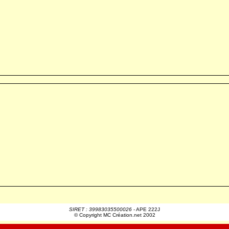
SIRET : 39983035500026
- APE 222J
© Copyright MC Création.net 2002