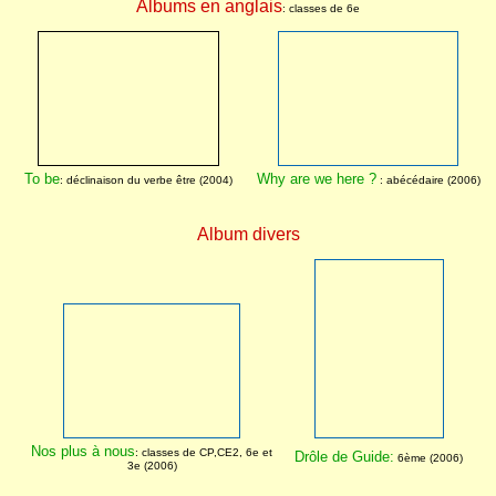
Albums en anglais
: classes de 6e
To be
Why are we here ?
: déclinaison du verbe être
(2004)
: abécédaire (2006)
Album divers
Nos plus à nous
:
classes de CP,CE2, 6e et
Drôle de Guide:
6ème (2006)
3e
(2006)